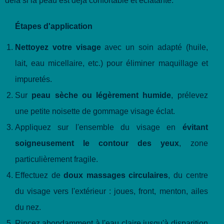
delà si la peau est déjà confortable et éclatante.
Étapes d'application
Nettoyez votre visage
avec un soin adapté (huile,
lait, eau micellaire, etc.) pour éliminer maquillage et
impuretés.
Sur
peau sèche ou légèrement humide
, prélevez
une petite noisette de gommage visage éclat.
Appliquez sur l'ensemble du visage en
évitant
soigneusement le contour des yeux
, zone
particulièrement fragile.
Effectuez de
doux massages circulaires
, du centre
du visage vers l'extérieur : joues, front, menton, ailes
du nez.
Rincez abondamment à l'eau claire jusqu'à disparition