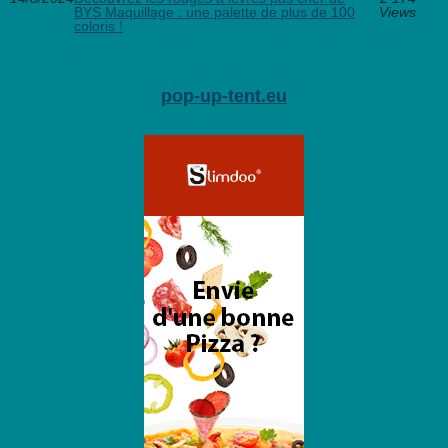
BYS Maquillage : une palette de plus de 100
Views
coloris !
pop-up-tent.eu