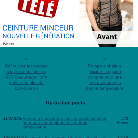
Découvrez les rouges
Pompe à chaleur
à lèvres pas cher de
piscine : le guide
BYS Maquillage : une
complet pour une
palette de plus de
eau toujours à la
100 coloris !
bonne température
Up-to-date posts
11/1/2026
Pompe à chaleur piscine : le guide complet
738
pour une eau toujours à la bonne
Views
température
14/8/2024
Découvrez les rouges à lèvres pas cher de
2 174