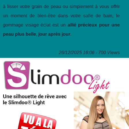
à lisser votre grain de peau ou simplement à vous offrir
un moment de bien-être dans votre salle de bain, le
gommage visage éclat est un
allié précieux pour une
peau plus belle, jour après jour
.
26/12/2025 16:06 - 700 Views