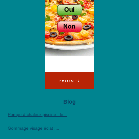
Blog
Pompe à chaleur piscine : le...
Gommage visage éclat :...